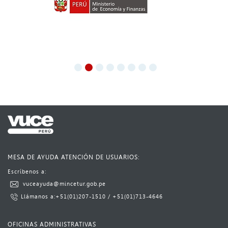
MESA DE AYUDA ATENCIÓN DE USUARIOS:
Escríbenos a:​​​
​
vuceayuda@mincetur.gob.pe​
L​lámanos a:
​+51(01)​207-1510
​​ / ​
+51(01)713-4646​​​​
​ ​​​
OFICINAS ADMINISTRATIVAS