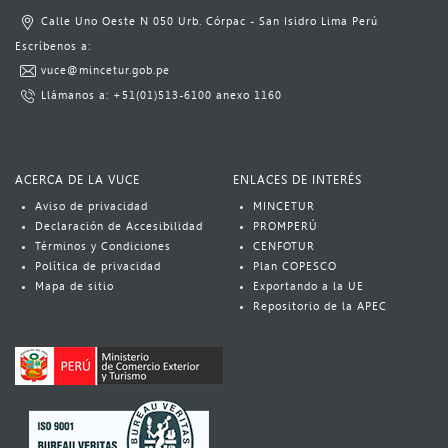
Calle Uno Oeste N 050 Urb. Córpac - San Isidro Lima Perú​
​Escrí​benos a:​​​
vuce@mincetur.gob.pe​
Llámanos a: ​
+51(01)513-6100
​ anexo 1160​
ACERCA DE LA VUCE
ENLACES DE INTERÉS
Aviso​​​ de privacidad
MINCETUR
Declaración de Accesibilidad
PROMPERÚ
Términos y Condiciones
CENFOTUR
Política​​ de privacidad
Plan COPESCO​
Mapa de sitio
Exportando a la UE
Repositorio de la APEC​