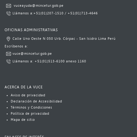
​
vuceayuda@mincetur.gob.pe​
L​lámanos a:
​+51(01)​207-1510
​​ / ​
+51(01)713-4646​​​​
​ ​​​
OFICINAS ADMINISTRATIVAS
Calle Uno Oeste N 050 Urb. Córpac - San Isidro Lima Perú​
​Escrí​benos a:​​​
vuce@mincetur.gob.pe​
Llámanos a: ​
+51(01)513-6100
​ anexo 1160​
ACERCA DE LA VUCE
Aviso​​​ de privacidad
Declaración de Accesibilidad
Términos y Condiciones
Política​​ de privacidad
Mapa de sitio