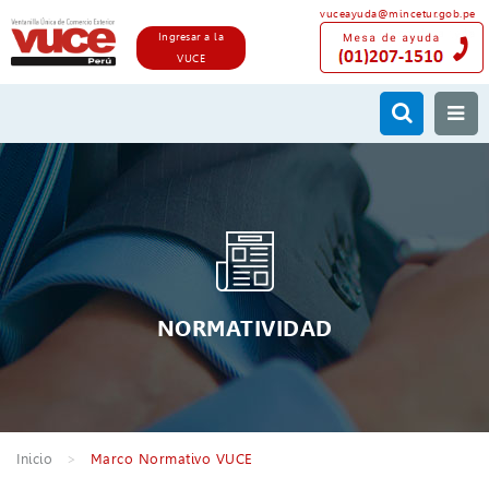
vuceayuda@mincetur.gob.pe
Ingresar a la
VUCE
NORMATIVIDAD
Inicio
Marco Normativo VUCE