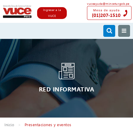
vuceayuda@mincetur.gob.pe
Ingresar a la
VUCE
RED INFORMATIVA
Inicio
Presentaciones y eventos