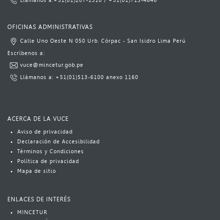
L​lámanos a:
​+51(01)​207-1510
​​ / ​
+51(01)713-4646​​​​
​ ​​​
OFICINAS ADMINISTRATIVAS
Calle Uno Oeste N 050 Urb. Córpac - San Isidro Lima Perú​
​Escrí​benos a:​​​
vuce@mincetur.gob.pe​
Llámanos a: ​
+51(01)513-6100
​ anexo 1160​
ACERCA DE LA VUCE
Aviso​​​ de privacidad
Declaración de Accesibilidad
Términos y Condiciones
Política​​ de privacidad
Mapa de sitio
ENLACES DE INTERÉS
MINCETUR