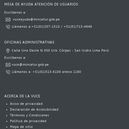
MESA DE AYUDA ATENCIÓN DE USUARIOS:
Escríbenos a:​​​
​
vuceayuda@mincetur.gob.pe​
L​lámanos a:
​+51(01)​207-1510
​​ / ​
+51(01)713-4646​​​​
​ ​​​
OFICINAS ADMINISTRATIVAS
Calle Uno Oeste N 050 Urb. Córpac - San Isidro Lima Perú​
​Escrí​benos a:​​​
vuce@mincetur.gob.pe​
Llámanos a: ​
+51(01)513-6100
​ anexo 1160​
ACERCA DE LA VUCE
Aviso​​​ de privacidad
Declaración de Accesibilidad
Términos y Condiciones
Política​​ de privacidad
Mapa de sitio