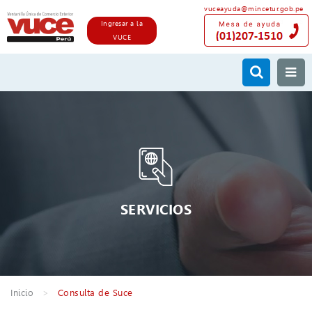
vuceayuda@mincetur.gob.pe
Ingresar a la
VUCE
SERVICIOS
Inicio
Consulta de Suce