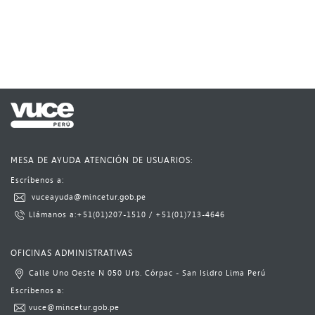
MESA DE AYUDA ATENCIÓN DE USUARIOS:
Escríbenos a:​​​
​
vuceayuda@mincetur.gob.pe​
L​lámanos a:
​+51(01)​207-1510
​​ / ​
+51(01)713-4646​​​​
​ ​​​
OFICINAS ADMINISTRATIVAS
Calle Uno Oeste N 050 Urb. Córpac - San Isidro Lima Perú​
​Escrí​benos a:​​​
vuce@mincetur.gob.pe​