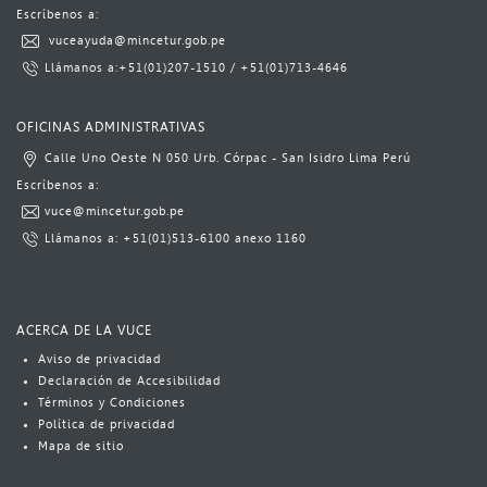
Escríbenos a:​​​
​
vuceayuda@mincetur.gob.pe​
L​lámanos a:
​+51(01)​207-1510
​​ / ​
+51(01)713-4646​​​​
​ ​​​
OFICINAS ADMINISTRATIVAS
Calle Uno Oeste N 050 Urb. Córpac - San Isidro Lima Perú​
​Escrí​benos a:​​​
vuce@mincetur.gob.pe​
Llámanos a: ​
+51(01)513-6100
​ anexo 1160​
ACERCA DE LA VUCE
Aviso​​​ de privacidad
Declaración de Accesibilidad
Términos y Condiciones
Política​​ de privacidad
Mapa de sitio