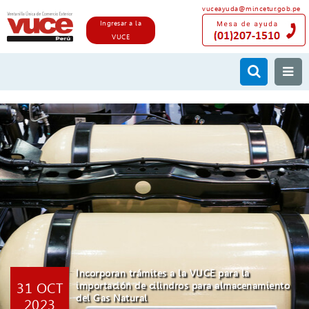
vuceayuda@mincetur.gob.pe
Ingresar a la
VUCE
Incorporan trámites a la VUCE para la
31 OCT
importación de cilindros para almacenamiento
del Gas Natural
2023