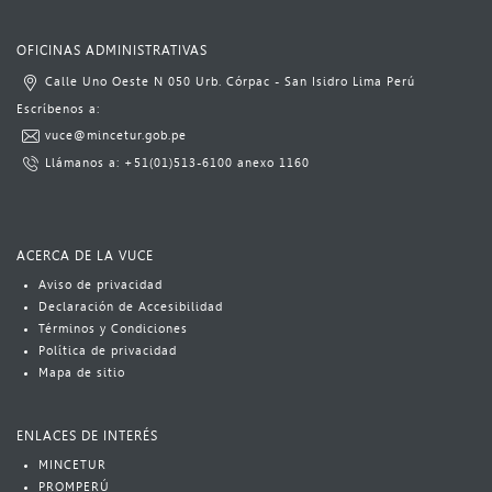
​ ​​​
OFICINAS ADMINISTRATIVAS
Calle Uno Oeste N 050 Urb. Córpac - San Isidro Lima Perú​
​Escrí​benos a:​​​
vuce@mincetur.gob.pe​
Llámanos a: ​
+51(01)513-6100
​ anexo 1160​
ACERCA DE LA VUCE
Aviso​​​ de privacidad
Declaración de Accesibilidad
Términos y Condiciones
Política​​ de privacidad
Mapa de sitio
ENLACES DE INTERÉS
MINCETUR
PROMPERÚ