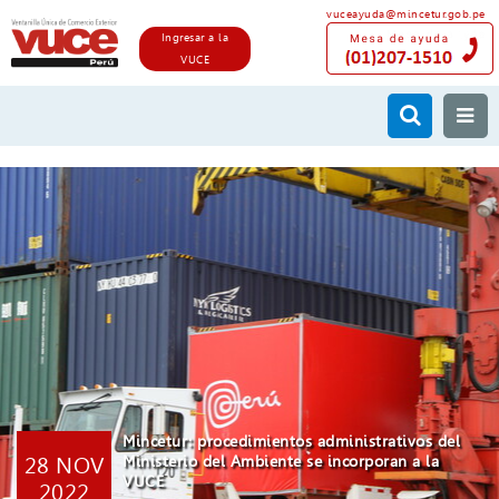
vuceayuda@mincetur.gob.pe
Ingresar a la
VUCE
Mincetur: procedimientos administrativos del
28 NOV
Ministerio del Ambiente se incorporan a la
VUCE
2022