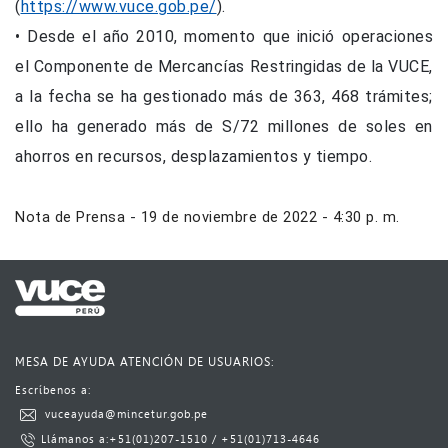
(
https://www.vuce.gob.pe/
).
• Desde el año 2010, momento que inició operaciones
el Componente de Mercancías Restringidas de la VUCE,
a la fecha se ha gestionado más de 363, 468 trámites;
ello ha generado más de S/72 millones de soles en
ahorros en recursos, desplazamientos y tiempo.
Nota de Prensa
-
19 de noviembre de 2022 - 4:30 p. m.
MESA DE AYUDA ATENCIÓN DE USUARIOS:
Escríbenos a:​​​
​
vuceayuda@mincetur.gob.pe​
L​lámanos a:
​+51(01)​207-1510
​​ / ​
+51(01)713-4646​​​​