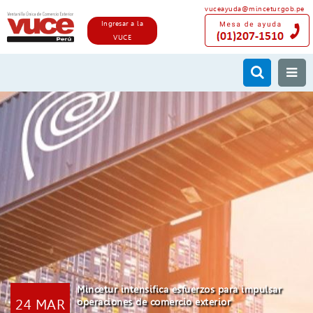
vuceayuda@mincetur.gob.pe
Ingresar a la
VUCE
Mincetur intensifica esfuerzos para impulsar
24 MAR
operaciones de comercio exterior