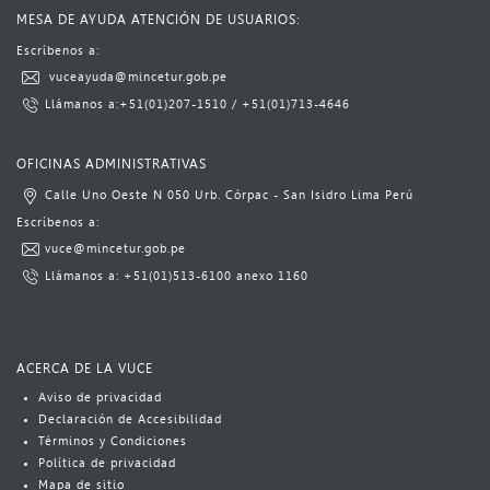
MESA DE AYUDA ATENCIÓN DE USUARIOS:
Escríbenos a:​​​
​
vuceayuda@mincetur.gob.pe​
L​lámanos a:
​+51(01)​207-1510
​​ / ​
+51(01)713-4646​​​​
​ ​​​
OFICINAS ADMINISTRATIVAS
Calle Uno Oeste N 050 Urb. Córpac - San Isidro Lima Perú​
​Escrí​benos a:​​​
vuce@mincetur.gob.pe​
Llámanos a: ​
+51(01)513-6100
​ anexo 1160​
ACERCA DE LA VUCE
Aviso​​​ de privacidad
Declaración de Accesibilidad
Términos y Condiciones
Política​​ de privacidad
Mapa de sitio