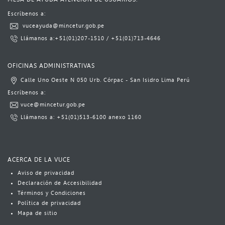
Escríbenos a:​​​
​
vuceayuda@mincetur.gob.pe​
L​lámanos a:
​+51(01)​207-1510
​​ / ​
+51(01)713-4646​​​​
​ ​​​
OFICINAS ADMINISTRATIVAS
Calle Uno Oeste N 050 Urb. Córpac - San Isidro Lima Perú​
​Escrí​benos a:​​​
vuce@mincetur.gob.pe​
Llámanos a: ​
+51(01)513-6100
​ anexo 1160​
ACERCA DE LA VUCE
Aviso​​​ de privacidad
Declaración de Accesibilidad
Términos y Condiciones
Política​​ de privacidad
Mapa de sitio