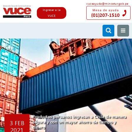
vuceayuda@mincetur.gob.pe
Ingresar a la
VUCE
Productos peruanos ingresan a Chile de manera
3 FEB
segura y con un mayor ahorro de tiempo y
dinero
2021